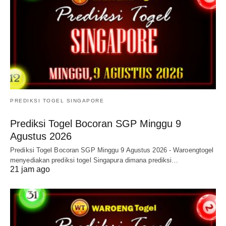
PREDIKSI TOGEL SINGAPORE
Prediksi Togel Bocoran SGP Minggu 9
Agustus 2026
Prediksi Togel Bocoran SGP Minggu 9 Agustus 2026 - Waroengtogel
menyediakan prediksi togel Singapura dimana prediksi…
21 jam ago