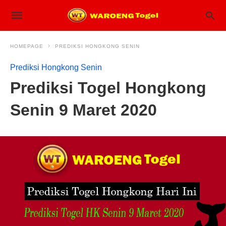
HOMEPAGE
PREDIKSI HONGKONG SENIN
Prediksi Hongkong Senin
Prediksi Togel Hongkong
Senin 9 Maret 2020