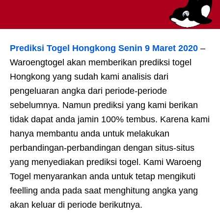
Prediksi Togel Hongkong Senin 9 Maret 2020
–
Waroengtogel akan memberikan prediksi togel
Hongkong yang sudah kami analisis dari
pengeluaran angka dari periode-periode
sebelumnya. Namun prediksi yang kami berikan
tidak dapat anda jamin 100% tembus. Karena kami
hanya membantu anda untuk melakukan
perbandingan-perbandingan dengan situs-situs
yang menyediakan prediksi togel. Kami Waroeng
Togel menyarankan anda untuk tetap mengikuti
feelling anda pada saat menghitung angka yang
akan keluar di periode berikutnya.