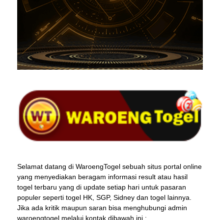
Selamat datang di WaroengTogel sebuah situs portal online
yang menyediakan beragam informasi result atau hasil
togel terbaru yang di update setiap hari untuk pasaran
populer seperti togel HK, SGP, Sidney dan togel lainnya.
Jika ada kritik maupun saran bisa menghubungi admin
waroengtogel melalui kontak dibawah ini :