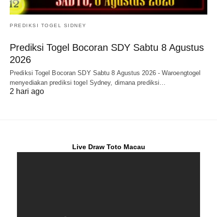
PREDIKSI TOGEL SIDNEY
Prediksi Togel Bocoran SDY Sabtu 8 Agustus
2026
Prediksi Togel Bocoran SDY Sabtu 8 Agustus 2026 - Waroengtogel
menyediakan prediksi togel Sydney, dimana prediksi…
2 hari ago
Live Draw Toto Macau