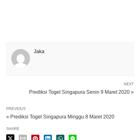
Jaka
NEXT
Prediksi Togel Singapura Senin 9 Maret 2020 »
PREVIOUS
« Prediksi Togel Singapura Minggu 8 Maret 2020
SHARE