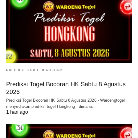
PREDIKSI TOGEL HONGKONG
Prediksi Togel Bocoran HK Sabtu 8 Agustus
2026
Prediksi Togel Bocoran HK Sabtu 8 Agustus 2026 - Waroengtogel
menyediakan prediksi togel Hongkong , dimana…
1 hari ago