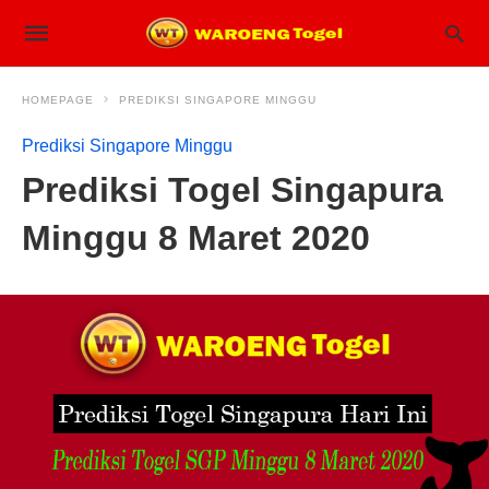
HOMEPAGE
PREDIKSI SINGAPORE MINGGU
Prediksi Singapore Minggu
Prediksi Togel Singapura
Minggu 8 Maret 2020