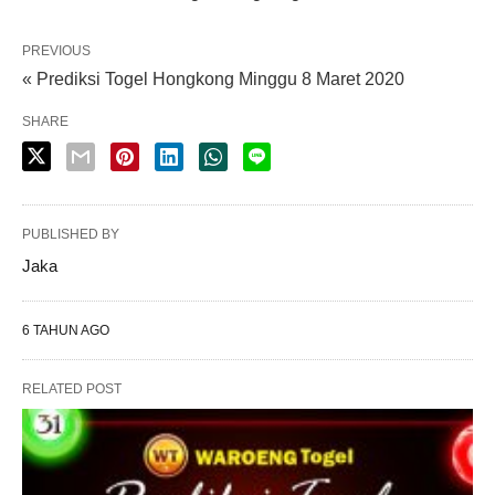
PREVIOUS
« Prediksi Togel Hongkong Minggu 8 Maret 2020
SHARE
PUBLISHED BY
Jaka
6 TAHUN AGO
RELATED POST