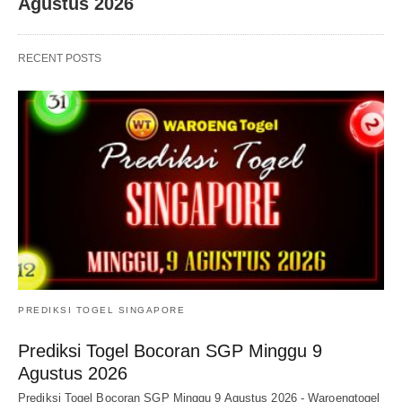
Agustus 2026
RECENT POSTS
PREDIKSI TOGEL SINGAPORE
Prediksi Togel Bocoran SGP Minggu 9
Agustus 2026
Prediksi Togel Bocoran SGP Minggu 9 Agustus 2026 - Waroengtogel