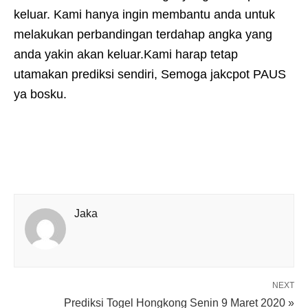
keluar. Kami hanya ingin membantu anda untuk
melakukan perbandingan terdahap angka yang
anda yakin akan keluar.Kami harap tetap
utamakan prediksi sendiri, Semoga jakcpot PAUS
ya bosku.
Jaka
NEXT
Prediksi Togel Hongkong Senin 9 Maret 2020 »