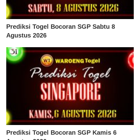
Prediksi Togel Bocoran SGP Sabtu 8
Agustus 2026
Prediksi Togel Bocoran SGP Kamis 6