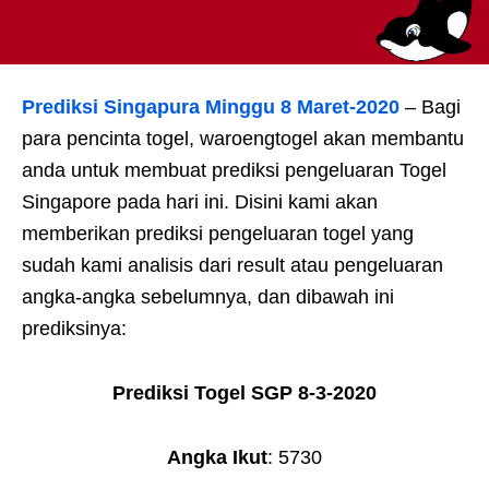
Prediksi Singapura Minggu 8 Maret-2020
– Bagi
para pencinta togel, waroengtogel akan membantu
anda untuk membuat prediksi pengeluaran Togel
Singapore pada hari ini. Disini kami akan
memberikan prediksi pengeluaran togel yang
sudah kami analisis dari result atau pengeluaran
angka-angka sebelumnya, dan dibawah ini
prediksinya:
Prediksi Togel SGP 8-3-2020
Angka Ikut
: 5730